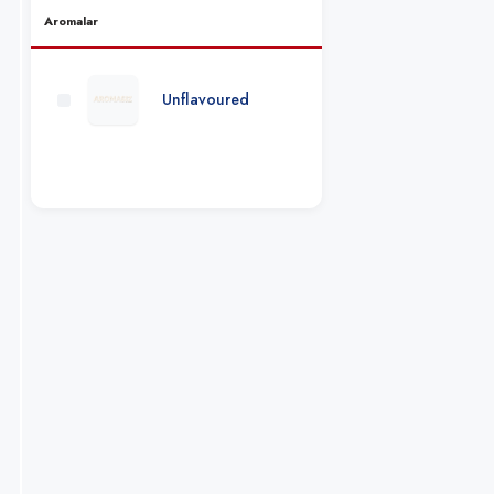
Aromalar
Kevin Levrone
Unflavoured
FA Engineered
Nutrition
BSN
XTEND
Bad Ass