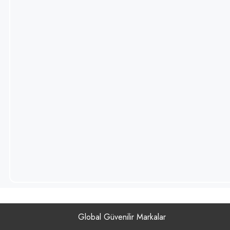
Skull Labs
Olimp Sport
Nutrition
MySupplement
OnTheGO
Bite&More
Global Güvenilir Markalar
Vitargo