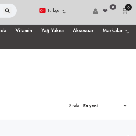
0
0
🛒
❤
Türkçe
ıda
Vitamin
Yağ Yakıcı
Aksesuar
Markalar
Sırala