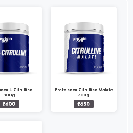
ocn L-Citrulline
Proteinocn Citrulline Malate
300g
300g
₺600
₺650