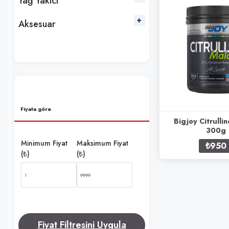
Yağ Yakıcı
Aksesuar
Fiyata göre
Bigjoy Citrulli
300g
Minimum Fiyat
Maksimum Fiyat
₺950
(₺)
(₺)
Fiyat Filtresini Uygula