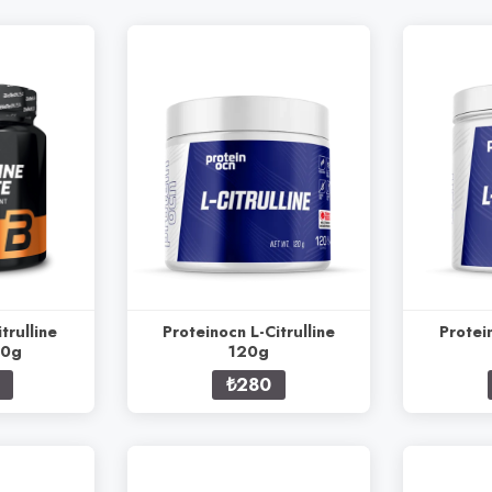
trulline
Proteinocn L-Citrulline
Protein
00g
120g
₺280