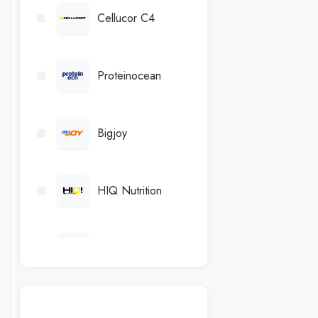
Cellucor C4
Proteinocean
Bigjoy
HIQ Nutrition
Hardline Nutrition
Amix Nutrition