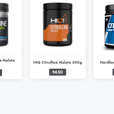
ne Malate
HIQ Citrulline Malate 300g
Hardlin
₺650