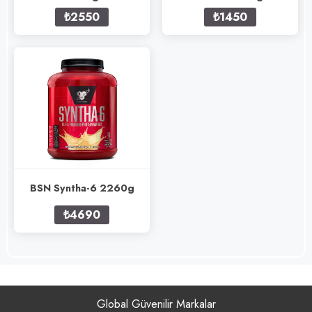
₺2550
₺1450
BSN Syntha-6 2260g
₺4690
Global Güvenilir Markalar