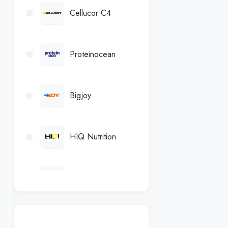
Cellucor C4
Proteinocean
Bigjoy
HIQ Nutrition
Hardline Nutrition
Amix Nutrition