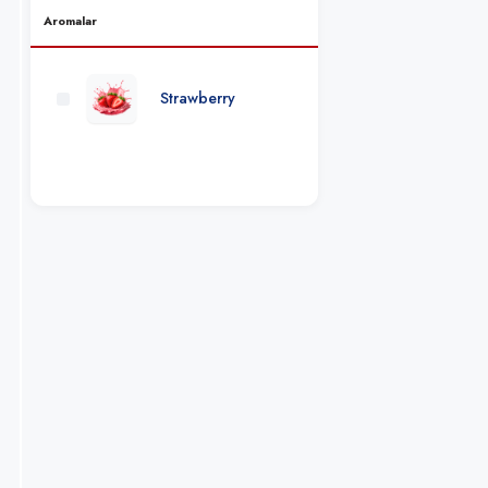
Aromalar
Kevin Levrone
Strawberry
FA Engineered
Nutrition
BSN
XTEND
Bad Ass