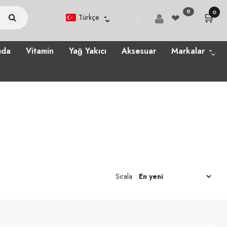
0
0
🛒
❤
Türkçe
ıda
Vitamin
Yağ Yakıcı
Aksesuar
Markalar
Sırala