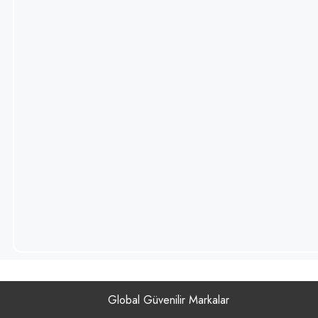
Skull Labs
Olimp Sport
Nutrition
MySupplement
OnTheGO
Bite&More
Global Güvenilir Markalar
Vitargo