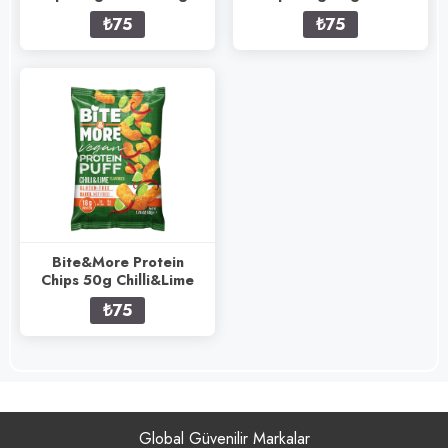
₺75
₺75
Bite&More Protein
Chips 50g Chilli&Lime
₺75
Global Güvenilir Markalar