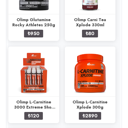
Olimp Glutamine
Olimp Carni Tea
Rocky Athletes 250g
Xplode 330ml
₺950
₺80
Olimp L-Carnitine
Olimp L-Carnitine
3000 Extreme Shot
Xplode 300g
25ml
₺120
₺2890