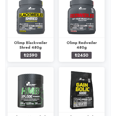
Olimp Blackweiler
Olimp Redweiler
Shred 480g
480g
₺2590
₺2450