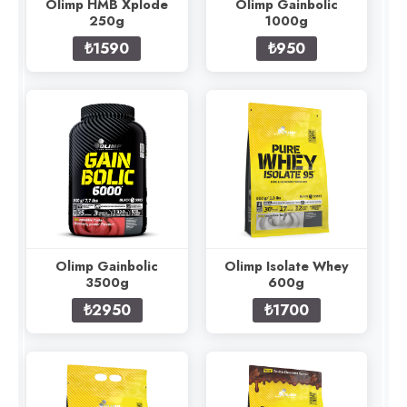
Olimp HMB Xplode
Olimp Gainbolic
250g
1000g
₺1590
₺950
Olimp Gainbolic
Olimp Isolate Whey
3500g
600g
₺2950
₺1700