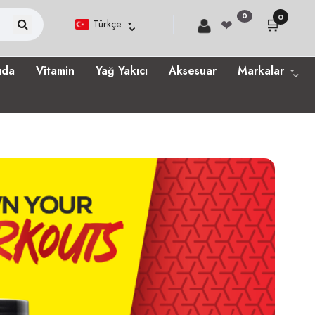
0
0
🛒
❤
Türkçe
ıda
Vitamin
Yağ Yakıcı
Aksesuar
Markalar