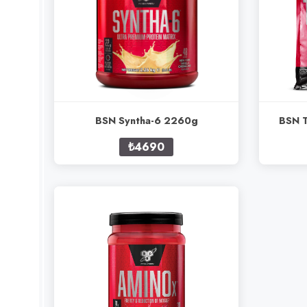
BSN Syntha-6 2260g
BSN T
₺4690