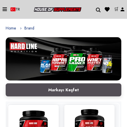
🛒
TR
Home
Brand
Markayı Keşfet