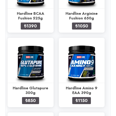
Hardline BCAA
Hardline Arginine
Fushion 525g
Fushion 650g
₺1390
₺1050
Hardline Glutapure
Hardline Amino 9
300g
EAA 390g
₺850
₺1150