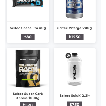
Scitec Choco Pro 50g
Scitec Vitargo 900g
₺80
₺1250
Scitec Super Carb
Scitec SuluK 2.2lt
Xpress 1000g
₺750
₺590