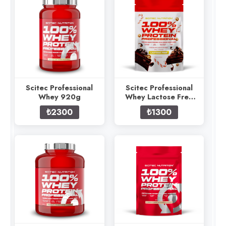
Scitec Professional
Scitec Professional
Whey 920g
Whey Lactose Free
500g
₺2300
₺1300