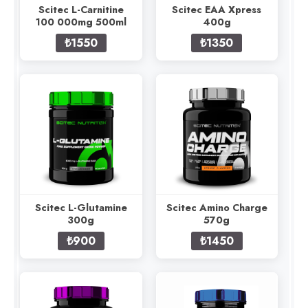
Scitec L-Carnitine
Scitec EAA Xpress
100 000mg 500ml
400g
₺1550
₺1350
Scitec L-Glutamine
Scitec Amino Charge
300g
570g
₺900
₺1450