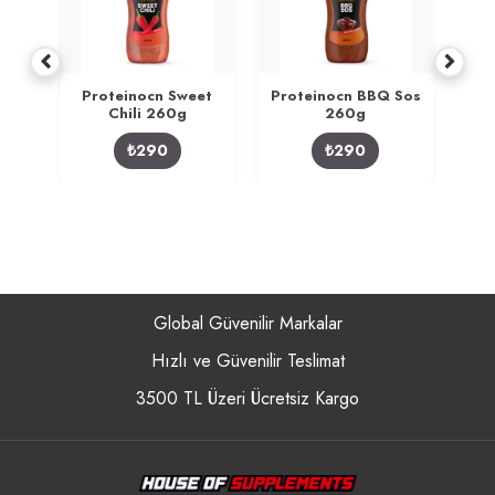
p
Proteinocn Sweet
Proteinocn BBQ Sos
Pr
Chili 260g
260g
₺290
₺290
Global Güvenilir Markalar
Hızlı ve Güvenilir Teslimat
3500 TL Üzeri Ücretsiz Kargo