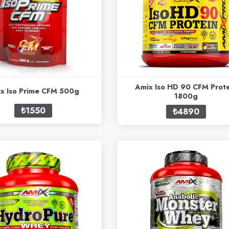
Amix Iso HD 90 CFM Prote
x Iso Prime CFM 500g
1800g
₺1550
₺4890