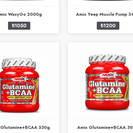
mix WaxyGo 2000g
Amix Yeep Muscle Pump 3
₺1050
₺1200
 Glutamine+BCAA 530g
Amix Glutamine+BCAA 3