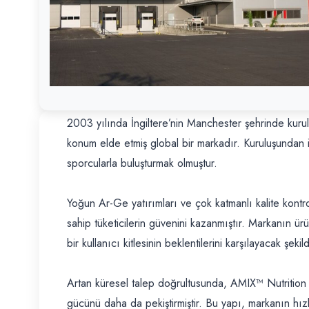
2003 yılında İngiltere’nin Manchester şehrinde kurul
konum elde etmiş global bir markadır. Kuruluşundan it
sporcularla buluşturmak olmuştur.
Yoğun Ar-Ge yatırımları ve çok katmanlı kalite kontro
sahip tüketicilerin güvenini kazanmıştır. Markanın ür
bir kullanıcı kitlesinin beklentilerini karşılayacak şekil
Artan küresel talep doğrultusunda, AMIX™ Nutrition A
gücünü daha da pekiştirmiştir. Bu yapı, markanın hızlı,