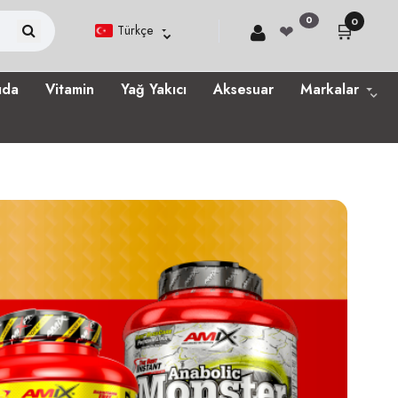
0
0
🛒
❤
Türkçe
ıda
Vitamin
Yağ Yakıcı
Aksesuar
Markalar