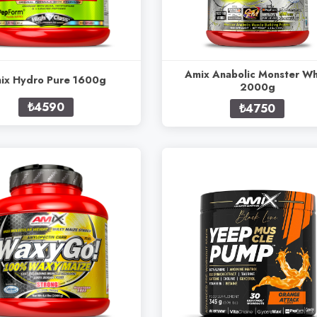
Amix Anabolic Monster W
ix Hydro Pure 1600g
2000g
₺4590
₺4750