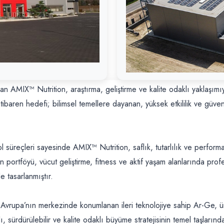
an AMIX™ Nutrition, araştırma, geliştirme ve kalite odaklı yaklaşı
ibaren hedefi; bilimsel temellere dayanan, yüksek etkililik ve güveni
l süreçleri sayesinde AMIX™ Nutrition, saflık, tutarlılık ve perform
ün portföyü, vücut geliştirme, fitness ve aktif yaşam alanlarında p
de tasarlanmıştır.
vrupa’nın merkezinde konumlanan ileri teknolojiye sahip Ar-Ge, üret
 sürdürülebilir ve kalite odaklı büyüme stratejisinin temel taşlarından