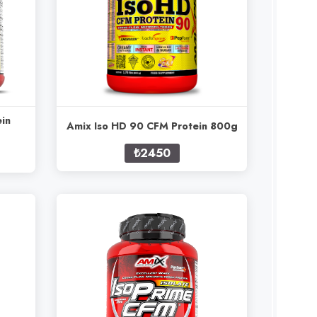
in
Amix Iso HD 90 CFM Protein 800g
₺2450