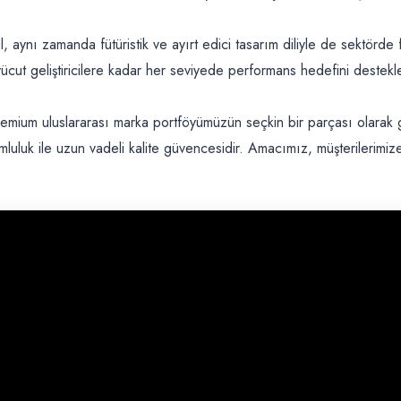
aynı zamanda fütüristik ve ayırt edici tasarım diliyle de sektörde 
 vücut geliştiricilere kadar her seviyede performans hedefini destek
mium uluslararası marka portföyümüzün seçkin bir parçası olarak g
umluluk ile uzun vadeli kalite güvencesidir. Amacımız, müşterileri