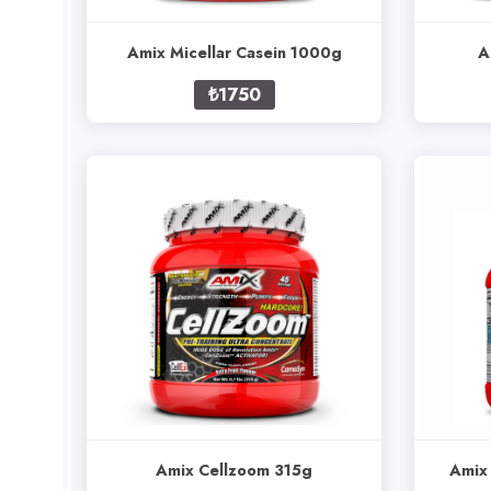
Amix Micellar Casein 1000g
A
₺1750
Amix Cellzoom 315g
Amix