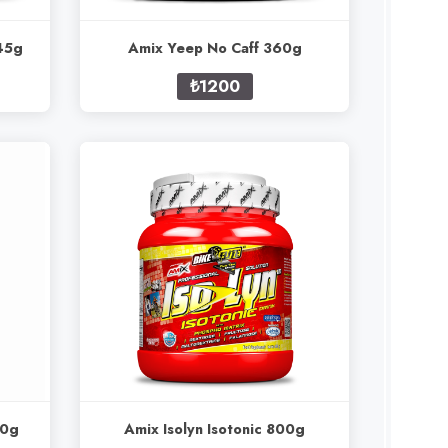
45g
Amix Yeep No Caff 360g
₺1200
00g
Amix Isolyn Isotonic 800g