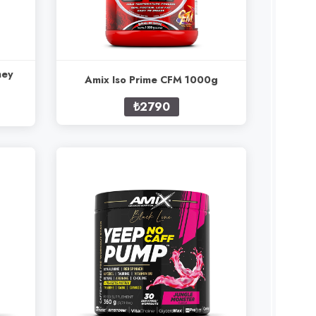
hey
Amix Iso Prime CFM 1000g
₺2790