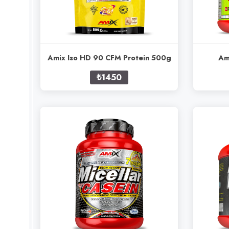
Amix Iso HD 90 CFM Protein 500g
Am
₺1450